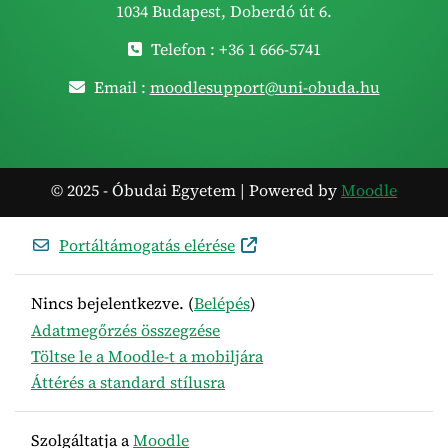
1034 Budapest, Doberdó út 6.
Telefon : +36 1 666-5741
Email :
moodlesupport@uni-obuda.hu
© 2025 - Óbudai Egyetem | Powered by
Moodle
Portáltámogatás elérése
Nincs bejelentkezve. (
Belépés
)
Adatmegőrzés összegzése
Töltse le a Moodle-t a mobiljára
Áttérés a standard stílusra
Szolgáltatja a
Moodle