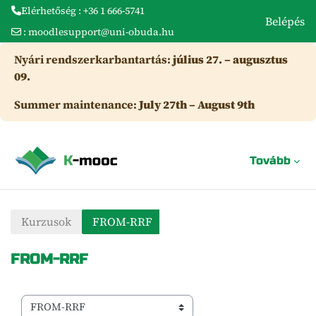
Elérhetőség : +36 1 666-5741
Belépés
:
moodlesupport@uni-obuda.hu
Tovább a fő tartalomhoz
Nyári rendszerkarbantartás:
július 27. – augusztus
09.
Summer maintenance:
July 27th – August 9th
Tovább
Kurzusok
FROM-RRF
FROM-RRF
Kurzuskategóriák