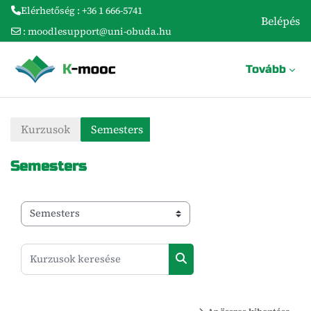
Elérhetőség : +36 1 666-5741
Belépés
:
moodlesupport@uni-obuda.hu
Tovább a fő tartalomhoz
Tovább
Kurzusok
Semesters
Semesters
Kurzuskategóriák
Kurzusok keresése
Kurzusok keresése