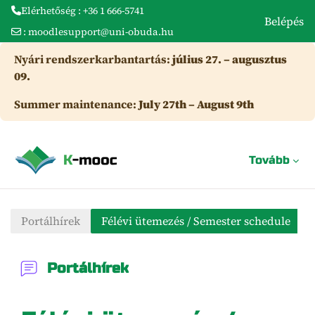
Elérhetőség : +36 1 666-5741
Belépés
:
moodlesupport@uni-obuda.hu
Tovább a fő tartalomhoz
Nyári rendszerkarbantartás:
július 27. – augusztus
09.
Summer maintenance:
July 27th – August 9th
Tovább
Portálhírek
Félévi ütemezés / Semester schedule
Portálhírek