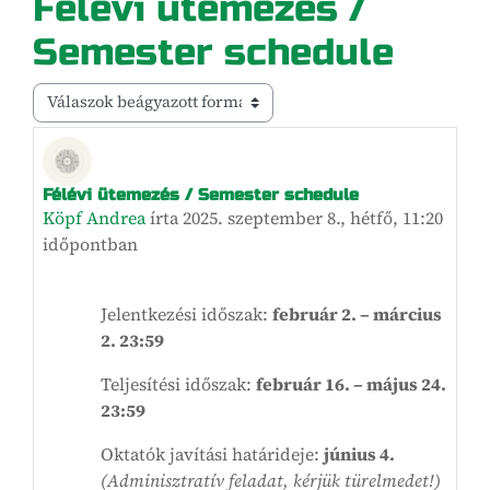
Félévi ütemezés /
Semester schedule
Megjelenítési mód
Félévi ütemezés / Semester schedule
Válaszok szám: 0
Köpf Andrea
írta
2025. szeptember 8., hétfő, 11:20
időpontban
Jelentkezési időszak:
február 2. – március
2. 23:59
Teljesítési időszak:
február 16. – május 24.
23:59
Oktatók javítási határideje:
június 4.
(Adminisztratív feladat, kérjük türelmedet!)