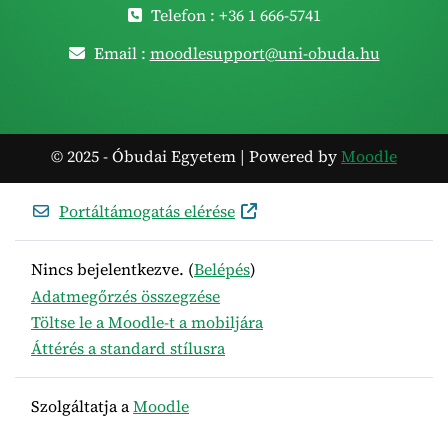
Telefon : +36 1 666-5741
Email :
moodlesupport@uni-obuda.hu
© 2025 - Óbudai Egyetem | Powered by
Moodle
Portáltámogatás elérése
Nincs bejelentkezve. (
Belépés
)
Adatmegőrzés összegzése
Töltse le a Moodle-t a mobiljára
Áttérés a standard stílusra
Szolgáltatja a
Moodle